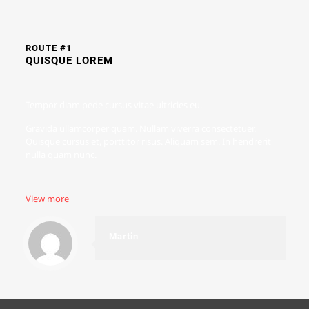
ROUTE #1
QUISQUE LOREM
Tempor diam pede cursus vitae ultricies eu.
Gravida ullamcorper quam. Nullam viverra consectetuer.
Quisque cursus et, porttitor risus. Aliquam sem. In hendrerit
nulla quam nunc.
View more
Martin