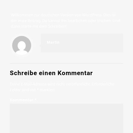
Willkommen zur deutschen Version von WordPress. Dies ist
der erste Beitrag. Du kannst ihn bearbeiten oder löschen. Und
dann starte mit dem Schreiben!
Martin
Schreibe einen Kommentar
Deine E-Mail-Adresse wird nicht veröffentlicht.
Erforderliche
Felder sind mit
*
markiert
Kommentar
*